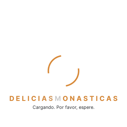
Mantecados
Pestiños
Polvorones
Sobaos y quesadas
Vinos y licores
Cerveza
Licores
Vino de mesa
Vinos dulces
Contacto
D
E
L
I
C
I
A
S
M
O
N
A
S
T
I
C
A
S
Cargando. Por favor, espere.