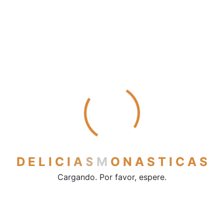
Mantecados
Pestiños
Polvorones
Sobaos y quesadas
Vinos y licores
Cerveza
Licores
Vino de mesa
Vinos dulces
Contacto
D
E
L
I
C
I
A
S
M
O
N
A
S
T
I
C
A
S
Cargando. Por favor, espere.