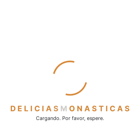
Mantecados
Pestiños
Polvorones
Sobaos y quesadas
Vinos y licores
Cerveza
Licores
Vino de mesa
Vinos dulces
Contacto
D
E
L
I
C
I
A
S
M
O
N
A
S
T
I
C
A
S
Cargando. Por favor, espere.