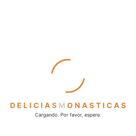
Mantecados
Pestiños
Polvorones
Sobaos y quesadas
Vinos y licores
Cerveza
Licores
Vino de mesa
Vinos dulces
Contacto
D
E
L
I
C
I
A
S
M
O
N
A
S
T
I
C
A
S
Cargando. Por favor, espere.