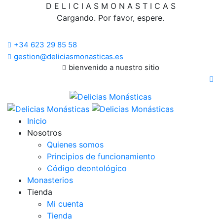
D
E
L
I
C
I
A
S
M
O
N
A
S
T
I
C
A
S
Cargando. Por favor, espere.
+34 623 29 85 58
gestion@deliciasmonasticas.es
bienvenido a nuestro sitio
Inicio
Nosotros
Quienes somos
Principios de funcionamiento
Código deontológico
Monasterios
Tienda
Mi cuenta
Tienda