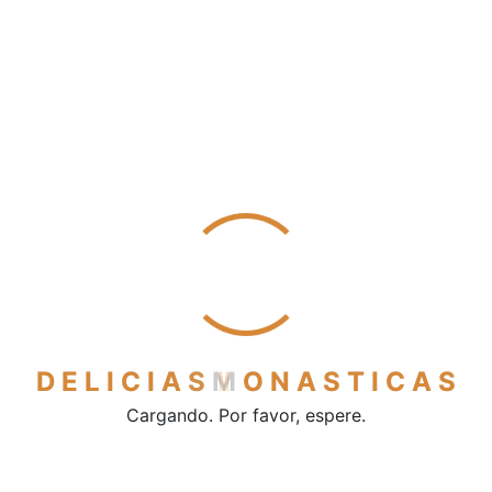
Mantecados
Pestiños
Polvorones
Sobaos y quesadas
Vinos y licores
Cerveza
Licores
Vino de mesa
Vinos dulces
Contacto
D
E
L
I
C
I
A
S
M
O
N
A
S
T
I
C
A
S
Cargando. Por favor, espere.