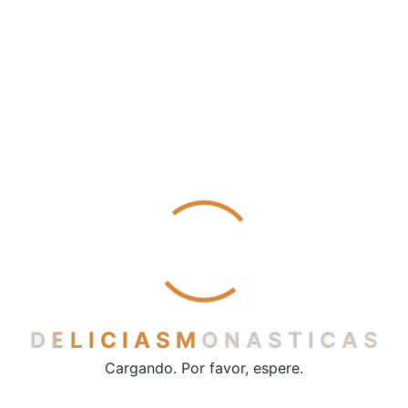
Mantecados
Pestiños
Polvorones
Sobaos y quesadas
Vinos y licores
Cerveza
Licores
Vino de mesa
Vinos dulces
Contacto
D
E
L
I
C
I
A
S
M
O
N
A
S
T
I
C
A
S
Cargando. Por favor, espere.