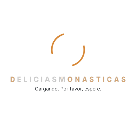
Manos expertas
que atesoran el saber de generaciones.
Productos deliciosos
que pondrán una nota de distinción en tu mesa.
SOBRE NOSOTROS
D
E
L
I
C
I
A
S
M
O
N
A
S
T
I
C
A
S
Cargando. Por favor, espere.
Delicias Monásticas
Delicias Monásticas es un proyecto que surge a principios
del año 2016 de la mano de un grupo de personas que
tienen un sueño: ayudar a los monasterios y conventos de
vida contemplativa de España. Para que su estilo de vida y
oración esté más presente en la sociedad actual.