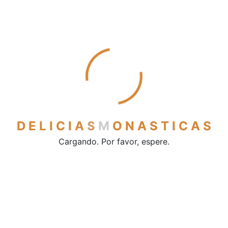
comparativa precisa
12/22/2025
Comments Off
Comparativa de cuotas en apuestas deportivas en
Bet365 El mundo de las apuestas deportivas es fas
cinante y uno de los aspectos más importantes a co
nsiderar son las cuotas ofrecidas por los distintos o
peradores.
Leer más
D
E
L
I
C
I
A
S
M
O
N
A
S
T
I
C
A
S
Cargando. Por favor, espere.
Descubre las Mejores Ofertas y Pro
mociones Especiales en 22Bet Casin
o | ¡Aprovecha Ahora!
12/22/2025
Comments Off